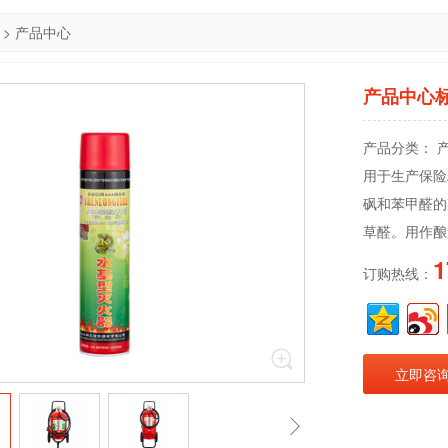
>
产品中心
产品中心
产品分类： 
用于生产保险
砜和苯甲醛的
草醛。用作酿
1
订购热线：
立即咨