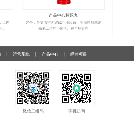
产品中心标题九
，己内
岗亭，英文名字为Watch House，字面理解就是
化。
岗哨工作的小房子。在车场管理
们
|
运营系统
|
产品中心
|
经营项目
微信二维码
手机访问