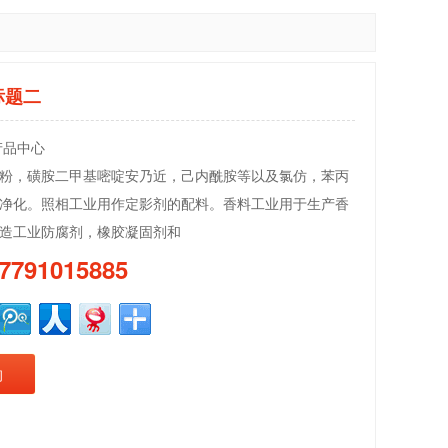
标题二
产品中心
粉，磺胺二甲基嘧啶安乃近，己内酰胺等以及氯仿，苯丙
净化。照相工业用作定影剂的配料。香料工业用于生产香
造工业防腐剂，橡胶凝固剂和
7791015885
询