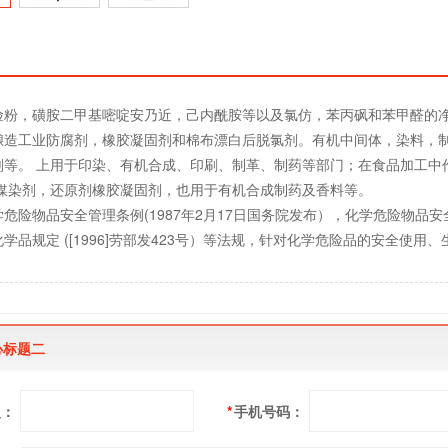
险粉，磺胺二甲基嘧啶安乃近，己内酰胺等以及氯仿，苯丙砜和苯甲醛的
酿造工业防腐剂，橡胶凝固剂和棉布漂白后脱氯剂。有机中间体，染料，制
剂等。 上用于印染、有机合成、印刷、制革、制药等部门；在食品加工中
 媒染剂，还原剂橡胶凝固剂，也用于有机合成制药及香料等。
危险物品安全管理条例(1987年2月17日国务院发布），化学危险物品安全管
学品规定 ([1996]劳部发423号）等法规，针对化学危险品的安全使
心标题二
人：
*
手机号码：