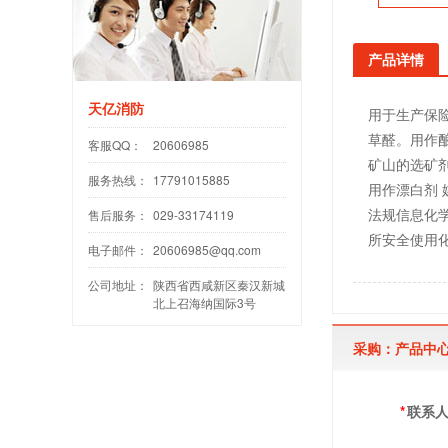
产品详情
天亿消防
用于生产保
草醛。用作
客服QQ：
20606985
矿山的选矿
服务热线：
17791015885
用作漂白剂
法规信息化学
售后服务：
029-33174119
所安全使用化
电子邮件：
20606985@qq.com
公司地址：
陕西省西咸新区秦汉新城
北上召海纳国际3号
采购：产品中
*
联系