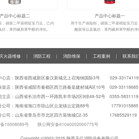
产品中心标题二
产品中心标题一
粉，磺胺二甲基嘧啶安乃近，己内
用于生产保险粉，磺胺二甲基嘧啶安乃近
氯仿，苯丙砜和苯甲醛的净化。
酰胺等以及氯仿，苯丙砜和苯甲醛的净
灭火器维修
|
消防工程
|
消防维保
|
工程案例
|
联系我
中心店：陕西省西咸新区秦汉新城北上召海纳国际3号 029-33174119
皇店：陕西省咸阳市秦都区西兰路秦皇建材城A区10号 029-33118685
立店：山西省长治市西一环路凯丰市场2区9排49-52号 0355-5831119
分公司：海南省海口市琼山区云龙镇云定路88号 17791015885
分公司：山东省青岛市市北区四方装饰城C2-35 17685529119
P备15008089号
陕公网安备61040202000775号
Copyright ©2002-2025 陕西天亿消防设备有限公司