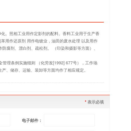
净化。照相工业用作定影剂的配料。香料工业用于生产香
革用作还原剂 用作电镀业，油田的废水处理 以及用作
作防腐剂、漂白剂、疏松剂。 （印染和摄影等方面）、
理条例实施细则 （化劳发[1992] 677号），工作场
用、生产、储存、运输、装卸等方面均作了相应规定。
*
表示必填
电子邮件：